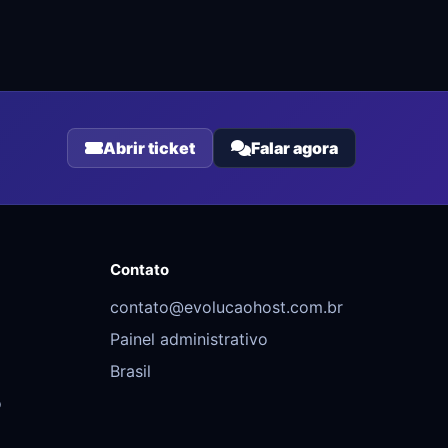
Abrir ticket
Falar agora
Contato
contato@evolucaohost.com.br
Painel administrativo
Brasil
o