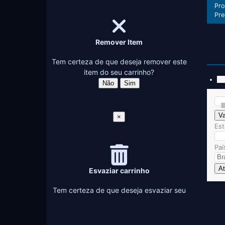
Pr
Pre
Remover Item
Tem certeza de que deseja remover este
item do seu carrinho?
Ap
Não
Sim
Va
×
Es
Paí
At
Esvaziar carrinho
Tem certeza de que deseja esvaziar seu