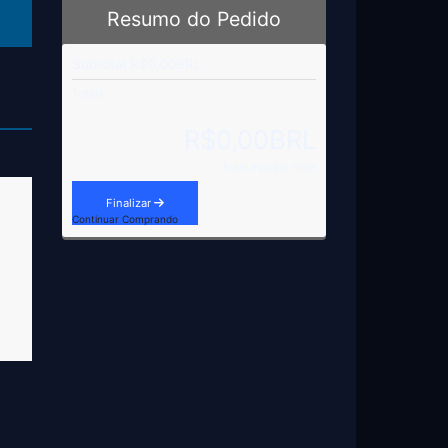
Resumo do Pedido
Subtotal
R$0,00BRL
Totais
R$0,00BRL
Total a pagar hoje
Finalizar
Continuar Comprando