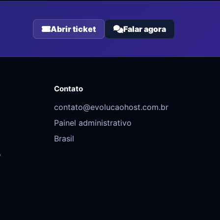
Abrir ticket
Falar agora
Contato
contato@evolucaohost.com.br
Painel administrativo
Brasil
o