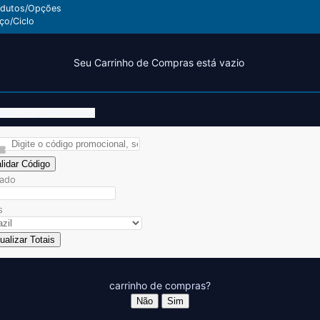
odutos/Opções
ço/Ciclo
Seu Carrinho de Compras está vazio
licar Código Promocional
lidar Código
tado
s
ualizar Totais
carrinho de compras?
Não
Sim